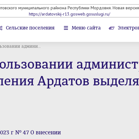
атовского муниципального райнона Республики Мордовия. Новая версия 
https://ardatovskij-r13.gosweb.gosuslugi.ru/
Сельские поселения
Меню сайта
Электро
ьзовании админи...
пользовании админис
еления Ардатов выде
023 г № 47 О внесении