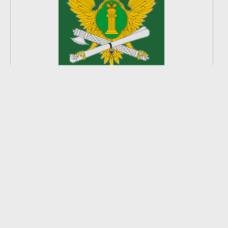
2
из
8
2026 © Ардатовский район.
Официальный сайт.