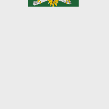
2
из
8
2026 © Ардатовский район.
Официальный сайт.