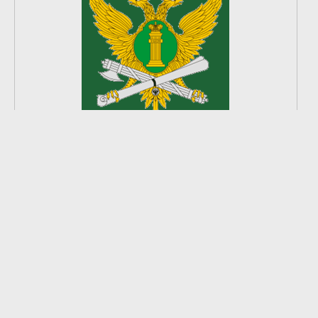
2
из
8