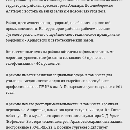
территорию района пересекает река Алатырь. По левобережью
Алатыря с востока на запад зеленым поясом тянутся леса.
Район, преимущественно, аграрный, но обладает и развитой
промышленности. На территории района в рабочем поселке
Тугенево расположено старейшее светотехническое предприятие
Мордовии – Ардатовский светотехнический завод.
Все населенные пункты района объедены асфальтированными
дорогами, уровень газификации составляет 95 процентов,
телефонизации – 60 процентов.
В районе имеется развитая социальная сфера, в том числе два
училища - медицинское и одно из старейших в республике
профессиональное ПУ № 8 им. А. Пожарского, существующее с 1917
года).
В районе немало достопримечательностей, в том числе Троицкая
церковь в с. Андреевка, памятник архитектуры 1751 года. В с. Баеве
действует Дом-музей всемирно известного скульптора С. Д. Эрьзи
(Нефедова). В историческом центре г. Ардатова сохранились здания,
построенные в ХVIII-ХIХ вв. В поселке Тургенево действует