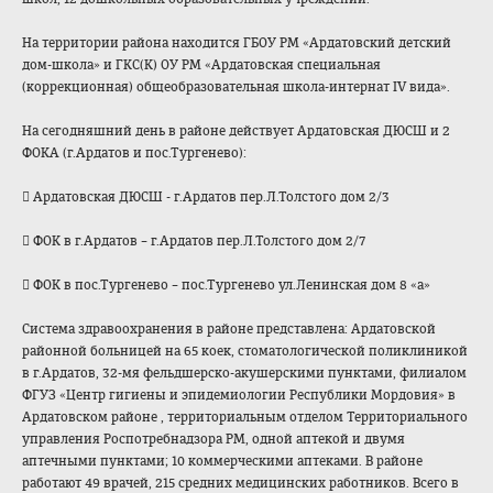
На территории района находится ГБОУ РМ «Ардатовский детский
дом-школа» и ГКС(К) ОУ РМ «Ардатовская специальная
(коррекционная) общеобразователь
ная школа-интернат IV вида».
На сегодняшний день в районе действует Ардатовская ДЮСШ и 2
ФОКА (г.Ардатов и пос.Тургенево):

Ардатовская ДЮСШ - г.Ардатов пер.Л.Толстого дом 2/3

ФОК в г.Ардатов – г.Ардатов пер.Л.Толстого дом 2/7

ФОК в пос.Тургенево – пос.Тургенево ул.Ленинская дом 8
«а»
Система здравоохранения в районе представлена: Ардатовской
районной больницей на 65 коек, стоматологическо
й поликлиникой
в г.Ардатов, 32-мя фельдшерско-акуш
ерскими пунктами, филиалом
ФГУЗ «Центр гигиены и эпидемиологии Республики Мордовия» в
Ардатовском районе , территориальным отделом Территориального
управления Роспотребнадзора РМ, одной аптекой и двумя
аптечными пунктами; 10 коммерческими аптеками. В районе
работают 49 врачей, 215 средних медицинских работников. Всего в