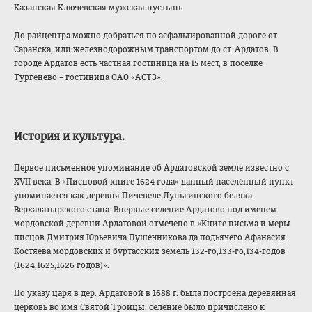
Казанская Ключевская мужская пустынь.
До райцентра можно добраться по асфальтированной дороге от
Саранска, или железнодорожным транспортом до ст. Ардатов. В
городе Ардатов есть частная гостиница на 15 мест, в поселке
Тургенево – гостиница ОАО «АСТЗ».
История и культура
.
Первое письменное упоминание об Ардатовской земле известно с
XVII века. В «Писцовой книге 1624 года» данный населённый пункт
упоминается как деревня Пичевеле Луньгинского беляка
Верхалатырского стана. Впервые селение Ардатово под именем
мордовской деревни Ардатовой отмечено в «Книге письма и меры
писцов Дмитрия Юрьевича Пушечникова да подьячего Афанасия
Костяева мордовских и буртасских земель 132-го,133-го,13
4-годов
(1624,1625,1626 годов)».
По указу царя в дер. Ардатовой в 1688 г. была построена деревянная
церковь во имя Святой Троицы, селение было причислено к