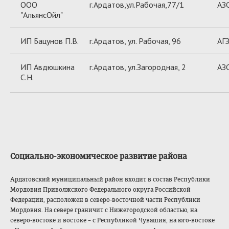
ООО
г.Ардатов,ул.Рабочая,77/1
АЗ
"АльянсОйл"
ИП Бацунов П.В.
г.Ардатов, ул. Рабочая, 96
АГ
ИП Авдюшкина
г.Ардатов, ул.Загородная, 2
АЗ
С.Н.
Социально-эконом
ическое развитие района
Ардатовский муниципальный район входит в состав Республики
Мордовия Приволжского Федерального округа Российской
Федерации, расположен в северо-восточной части Республики
Мордовия. На севере граничит с Нижегородской областью, на
северо-востоке и востоке – с Республикой Чувашия, на юго-востоке