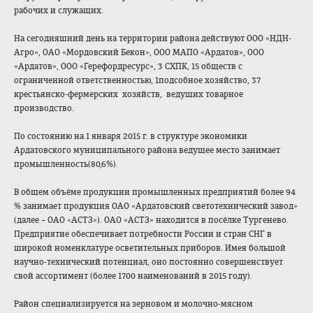
рабочих и служащих.
На сегодняшний день на территории района действуют ООО «НДН-
Агро», ОАО «Мордовский Бекон», ООО МАПО «Ардатов», ООО
«Ардатов», ООО «Герефордресурс»
, 3 СХПК, 15 обществ с
ограниченной ответственностью
, 1подсобное хозяйство, 37
крестьянско-ферм
ерских хозяйств, ведущих товарное
производство.
По состоянию на 1 января 2015 г. в структуре экономики
Ардатовского муниципального района ведущее место занимает
промышленность(8
0,6%).
В общем объёме продукции промышленных предприятий более 94
% занимает продукция ОАО «Ардатовский светотехнический завод»
(далее – ОАО «АСТЗ»). ОАО «АСТЗ» находится в посёлке Тургенево.
Предприятие обеспечивает потребности России и стран СНГ в
широкой номенклатуре осветительных приборов. Имея большой
научно-техническ
ий потенциал, оно постоянно совершенствует
свой ассортимент (более 1700 наименований в 2015 году).
Район специализируется на зерновом и молочно-мясном