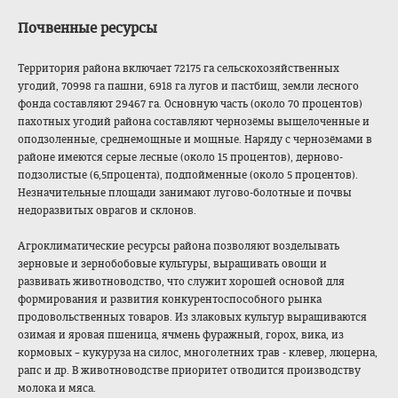
Почвенные ресурсы
Территория района включает 72175 га сельскохозяйстве
нных
угодий, 70998 га пашни, 6918 га лугов и пастбищ, земли лесного
фонда составляют 29467 га. Основную часть (около 70 процентов)
пахотных угодий района составляют чернозёмы выщелоченные и
оподзоленные, среднемощные и мощные. Наряду с чернозёмами в
районе имеются серые лесные (около 15 процентов), дерново-
подзолис
тые (6,5процента), подпойменные (около 5 процентов).
Незначительные площади занимают лугово-болотные и почвы
недоразвитых оврагов и склонов.
Агроклиматически
е ресурсы района позволяют возделывать
зерновые и зернобобовые культуры, выращивать овощи и
развивать животноводство, что служит хорошей основой для
формирования и развития конкурентоспособ
ного рынка
продовольственны
х товаров. Из злаковых культур выращиваются
озимая и яровая пшеница, ячмень фуражный, горох, вика, из
кормовых – кукуруза на силос, многолетних трав - клевер, люцерна,
рапс и др. В животноводстве приоритет отводится производству
молока и мяса.