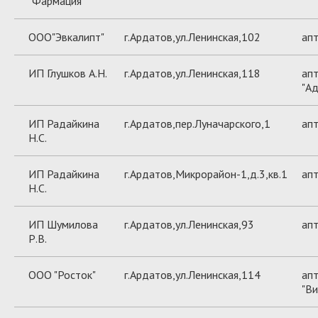
"Фармация"
ООО"Эвкалипт"
г.Ардатов,ул.Ленинская,102
ап
ИП Глушков А.Н.
г.Ардатов,ул.Ленинская,118
апт
"Ад
ИП Радайкина
г.Ардатов,пер.Луначарского,1
апт
Н.С.
ИП Радайкина
г.Ардатов,Микрорайон-1,д.3,кв.1
апт
Н.С.
ИП Шумилова
г.Ардатов,ул.Ленинская,93
апт
Р.В.
ООО "Росток"
г.Ардатов,ул.Ленинская,114
ап
"Ви