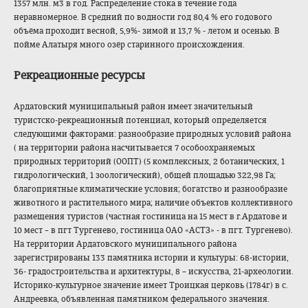
1357 млн. м
3
в год. Распределение стока в течение года
неравномерное. В средний по водности год 80,4 % его годового
объёма проходит весной, 5,9%- зимой и 13,7 % - летом и осенью. В
пойме Алатыря много озёр старинного происхождения.
Рекреационные ресурсы
Ардатовский муниципальный район имеет значительный
туристско-рекреа
ционный потенциал, который определяется
следующими факторами: разнообразие природных условий района
( на территории района насчитывается 7 особоохраняемых
природных территорий (ООПТ) (5 комплексных, 2 ботанических, 1
гидрологический, 1 зоологический), общей площадью 322,98 Га;
благоприятные климатические условия; богатство и разнообразие
животного и растительного мира; наличие объектов коллективного
размещения туристов (частная гостиница на 15 мест в г.Ардатове и
10 мест – в пгт Тургенево, гостиница ОАО «АСТЗ» - в пгт. Тургенево).
На территории Ардатовского муниципального района
зарегистрированы 133 памятника истории и культуры: 68-истории,
36- градостроительст
ва и архитектуры, 8 – искусства, 21-археологии.
Историко-культур
ное значение имеет Троицкая церковь (1784г) в с.
Андреевка, объявленная памятником федерального значения.