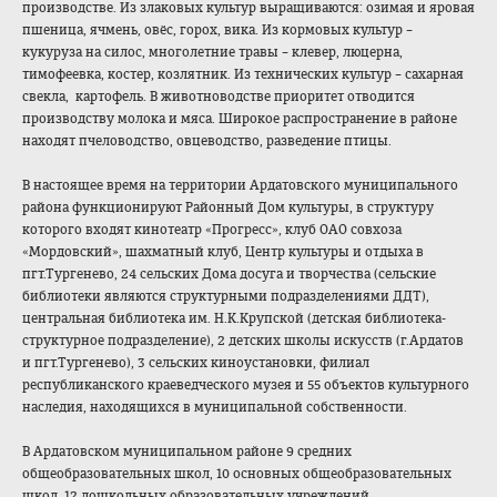
производстве. Из злаковых культур выращиваются: озимая и яровая
пшеница, ячмень, овёс, горох, вика. Из кормовых культур –
кукуруза на силос, многолетние травы – клевер, люцерна,
тимофеевка, костер, козлятник. Из технических культур – сахарная
свекла, картофель. В животноводстве приоритет отводится
производству молока и мяса. Широкое распространение в районе
находят пчеловодство, овцеводство, разведение птицы.
В настоящее время на территории Ардатовского муниципального
района функционируют Районный Дом культуры, в структуру
которого входят кинотеатр «Прогресс», клуб ОАО совхоза
«Мордовский», шахматный клуб, Центр культуры и отдыха в
пгт.Тургенево, 24 сельских Дома досуга и творчества (сельские
библиотеки являются структурными подразделениями ДДТ),
центральная библиотека им. Н.К.Крупской (детская библиотека-
структурное подразделение), 2 детских школы искусств (г.Ардатов
и пгт.Тургенево), 3 сельских киноустановки, филиал
республиканского краеведческого музея и 55 объектов культурного
наследия, находящихся в муниципальной собственности.
В Ардатовском муниципальном районе 9 средних
общеобразователь
ных школ, 10 основных общеобразователь
ных
школ, 12 дошкольных образовательных учреждений.