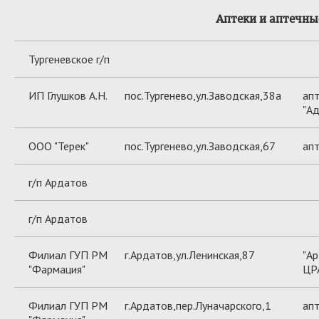
Аптеки и аптечны
Тургеневское г/п
ИП Глушков А.Н.
пос.Тургенево,ул.Заводская,38а
апт
"Ад
ООО "Терек"
пос.Тургенево,ул.Заводская,67
ап
г/п Ардатов
г/п Ардатов
Филиал ГУП РМ
г.Ардатов,ул.Ленинская,87
"А
"Фармация"
ЦР
Филиал ГУП РМ
г.Ардатов,пер.Луначарского,1
апт