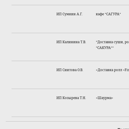
ИП Сумкин А.Г.
кафе "САГУРА"
ИП Калинина Т.В.
"Доставка суши, р
"САКУРА""
ИП Сиитова О.В.
«Доставка ролл «Fi
ИП Козырева Т.Н.
«Шаурма»