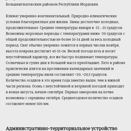
Большеигнатовски
м районом Республики Мордовия.
Климат умеренно-контине
нтальный. Природно-климати
ческие
условия благоприятные для жизни. Зимы достаточно холодные,
продолжительные. Средние температуры января в -13…-15 градусов.
Возможны морозные периоды с температурами ниже -30 градусов с
общей продолжительност
ью не более 10-14 дней за весь холодный
период. Снег обычно уверенно ложится в первых числах ноября,
высота покрова достигает 45-55 см. Весной погода хоть и носит
неустойчивый характер, все же быстро поднимает температуры.
Солнечные и сухие дни в большей массе преобладают. Лето в районе
практически длится на протяжении календарных значений м
средние температуры июля составляют +20..+20,5 градусов.
Количество осадков в это время года заметно выше, чем в южной
части региона. Осень с неустойчивой и ветряной погодой приходит
в конце августа, начале сентября. Первые заморозки на почве
возможны с середины октября. Среднегодовое количество осадков
составляет менее 500 мм.
Административно-
территориальное устройство