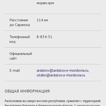
мордва-эрзя
Расстояние
114 км
до Саранска
Телефонный
8-834-31
код
Официальный
сайт
E-mail
ardatov@ardatov.e-mordovia.ru,
otdim@ardatov.e-mordovia.ru
ОБЩАЯ ИНФОРМАЦИЯ
Расположен на северо-востоке республики, граничит с территорией
Республики Чувашия и Нижегородской области. С запада на восток