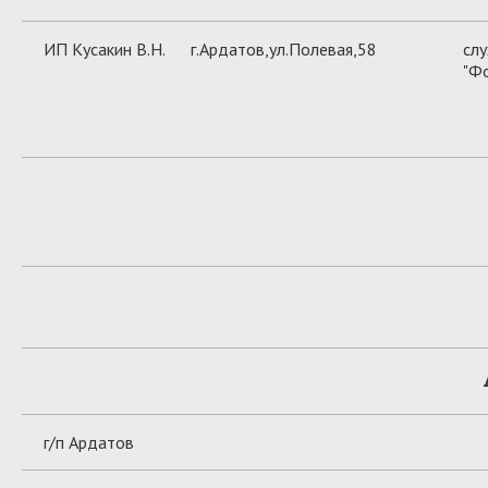
ИП Кусакин В.Н.
г.Ардатов,ул.Полевая,58
слу
"Ф
г/п Ардатов