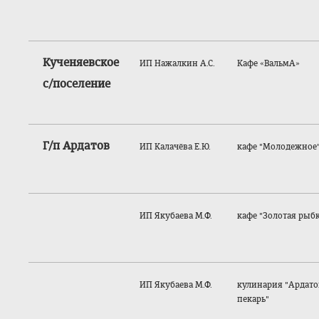
Кученяевское
ИП Нажалкин А.С.
Кафе «ВальмА»
с/поселение
Г/п Ардатов
ИП Калачёва Е.Ю.
кафе "Молодежное
ИП Якубаева М.Ф.
кафе "Золотая рыб
ИП Якубаева М.Ф.
кулинария "Ардат
пекарь"