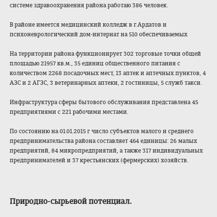
системе здравоохранения района работаю 386 человек.
В районе имеется медицинский колледж в г.Ардатов и
психоневрологиче
ский дом-интернат на 510 обеспечиваемых
На территории района функционирует 302 торговые точки общей
площадью 21957 кв.м., 35 единиц общественного питания с
количеством 2268 посадочных мест, 13 аптек и аптечных пунктов, 4
АЗС и 2 АГЗС, 3 ветеринарных аптеки, 2 гостиницы, 5 служб такси.
Инфраструктура сферы бытового обслуживания представлена 45
предприятиями с 221 рабочими местами.
По состоянию на 01.01.2015 г число субъектов малого и среднего
предпринимательс
тва района составляет 464 единицы: 26 малых
предприятий, 84 микропредприятий
, а также 317 индивидуальных
предпринимателей и 37 крестьянских (фермерских) хозяйств.
Природно-сырьево
й потенциал
.