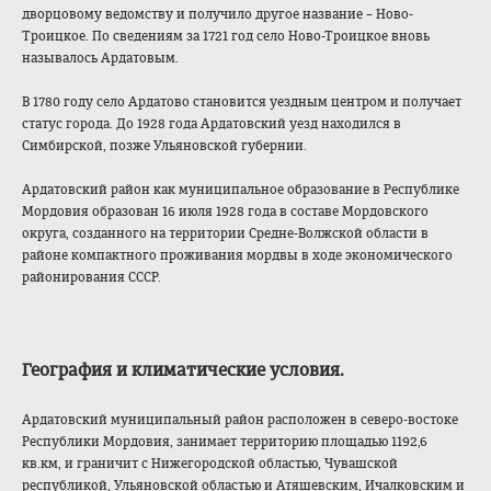
дворцовому ведомству и получило другое название – Ново-
Троицкое. По сведениям за 1721 год село Ново-Троицкое вновь
называлось Ардатовым.
В 1780 году село Ардатово становится уездным центром и получает
статус города. До 1928 года Ардатовский уезд находился в
Симбирской, позже Ульяновской губернии.
Ардатовский район
как муниципальное образование в Республике
Мордовия образован 16 июля 1928 года в составе Мордовского
округа, созданного на территории Средне-Волжской области в
районе компактного проживания мордвы в ходе экономического
районирования СССР.
География и климатические условия
.
Ардатовский муниципальный район расположен в северо-востоке
Республики Мордовия, занимает территорию площадью 1192,6
кв.км, и граничит с Нижегородской областью, Чувашской
республикой, Ульяновской областью и Атяшевским, Ичалковским и