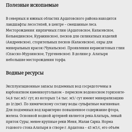
Полезные ископаемые
В северных и южных областях Ардатовского района находятся
ландшафты лесостепей, в центре – смешанные леса.
Месторождения: кирпичных глин (Ардатовское, Каласевское,
Кельвядинское, Куракинское), песков для силикатных изделий
(Андреевское), сторительных песков (Каласевское), охры для
минеральных красок (Чукальское). Проявления керамзитовых глин
(Спасско-Мурзинс
кое, Тургеневское). В долине р. Алатыря
небольшие месторождения торфа.
Водные ресурсы
Эксплуатационные запасы подземных вод сосредоточены в
карбонатном каменноугольном – пермском водоносном горизонте-
54,8 тыс.м
3
/ сут, из которых 7,4 тыс. м
3
/ сут имеют минерализацию
до 1г/дм
3
. По химическому составу воды сульфатные магниевые.
Для подземных вод характерно повышенное содержание фтора,
железа. Основной водной артерией является река Алатырь, левый
приток Суры; менее крупные реки Меня, Малая Сарка. Норма
годового стока Алатыря в створе г. Ардатова – 43 м
3
/с, его объём