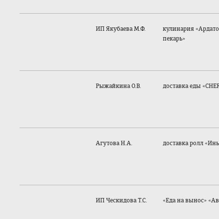
ИП Якубаева М.Ф.
кулинария «Ардат
пекарь»
Рыжайкина О.В.
доставка еды «CHE
Агутова Н.А.
доставка ролл «Инь
ИП Ческидова Т.С.
«Еда на вынос» «А