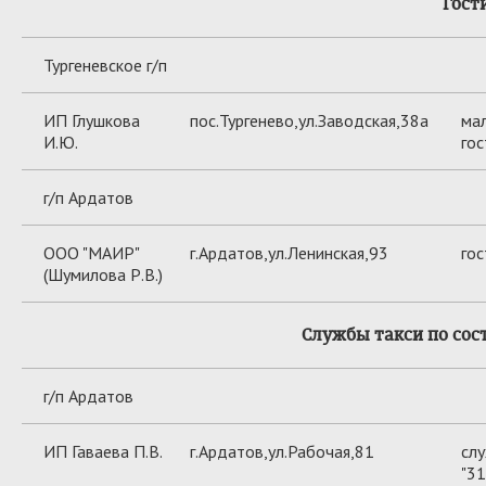
Гост
Тургеневское г/п
ИП Глушкова
пос.Тургенево,ул.Заводская,38а
ма
И.Ю.
гос
г/п Ардатов
ООО "МАИР"
г.Ардатов,ул.Ленинская,93
гос
(Шумилова Р.В.)
Службы такси по сост
г/п Ардатов
ИП Гаваева П.В.
г.Ардатов,ул.Рабочая,81
слу
"31