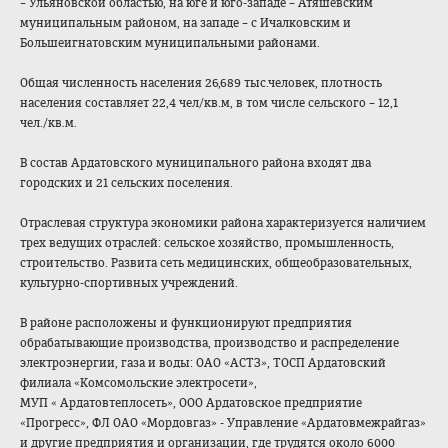
– Ульяновской областью, на юге и юго-западе – Атяшевским
муниципальным районом, на западе – с Ичалковским и
Большеигнатовски
м муниципальными районами.
Общая численность населения 26,689 тыс.человек, плотность
населения составляет 22,4 чел/кв.м, в том числе сельского – 12,1
чел./кв.м.
В состав Ардатовского муниципального района входят два
городских и 21 сельских поселения.
Отраслевая структура экономики района характеризуется наличием
трех ведущих отраслей: сельское хозяйство, промышленность,
строительство. Развита сеть медицинских, общеобразователь
ных,
культурно-спорти
вных учреждений.
В районе расположены и функционируют предприятия
обрабатывающие производства, производство и распределение
электроэнергии, газа и воды: ОАО «АСТЗ», ТОСП Ардатовский
филиала «Комсомольские электросети»,
МУП « Ардатовтеплосеть
», ООО Ардатовское предприятие
«Прогресс», ФЛ ОАО «Мордовгаз» - Управление «Ардатовмежрайга
з»
и другие предприятия и организации, где трудятся около 6000