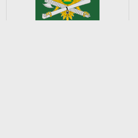
2
из
8
2026 © Ардатовский район.
Официальный сайт.